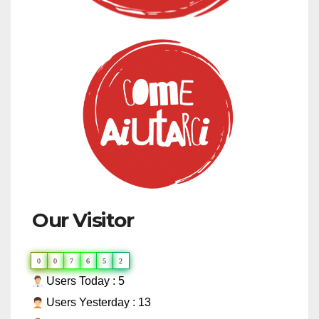
Our Visitor
0
0
7
6
5
2
Users Today : 5
Users Yesterday : 13