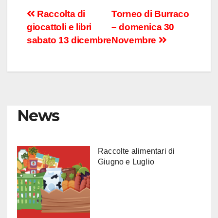
Navigazione
Raccolta di
Torneo di Burraco
giocattoli e libri
– domenica 30
articoli
sabato 13 dicembre
Novembre
News
Raccolte alimentari di
Giugno e Luglio