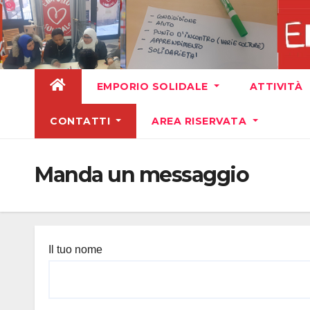
Vai
al
contenuto
EMPORIO SOLIDALE
ATTIVITÀ
CONTATTI
AREA RISERVATA
Manda un messaggio
Il tuo nome