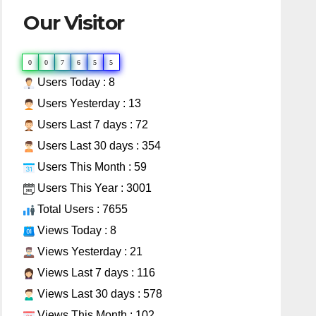
Our Visitor
0
0
7
6
5
5
Users Today : 8
Users Yesterday : 13
Users Last 7 days : 72
Users Last 30 days : 354
Users This Month : 59
Users This Year : 3001
Total Users : 7655
Views Today : 8
Views Yesterday : 21
Views Last 7 days : 116
Views Last 30 days : 578
Views This Month : 102