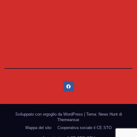
Sviluppato con orgoglio da WordPress
|
Tema: News Hunt di
Themeansar
.
Mappa del sito
Cooperativa sociale il CE.STO